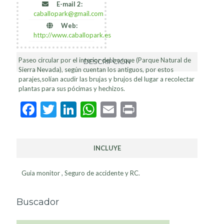
E-mail 2:
caballopark@gmail.com
Web:
http://www.caballopark.es
Paseo circular por el interior del bosque (Parque Natural de
DESCRIPCIÓN
Sierra Nevada), según cuentan los antiguos, por estos
parajes,solían acudir las brujas y brujos del lugar a recolectar
plantas para sus pócimas y hechizos.
Facebook
Twitter
LinkedIn
WhatsApp
Email
Print
INCLUYE
Guia monitor , Seguro de accidente y RC.
Buscador