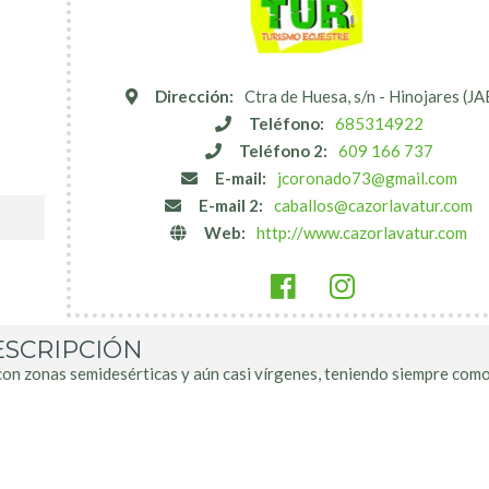
Dirección:
Ctra de Huesa, s/n - Hinojares (J
Teléfono:
685314922
Teléfono 2:
609 166 737
E-mail:
jcoronado73@gmail.com
E-mail 2:
caballos@cazorlavatur.com
Web:
http://www.cazorlavatur.com
SCRIPCIÓN
s con zonas semidesérticas y aún casi vírgenes, teniendo siempre com