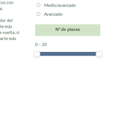
scos con
Medio/avanzado
a.
Avanzado
a
dor del
arte más
Nº de plazas
 vuelta, si
parte más
0
–
20