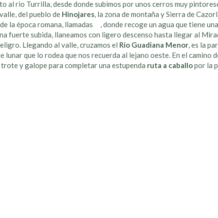
to al rio Turrilla, desde donde subimos por unos cerros muy pintore
valle, del pueblo de
Hinojares
, la zona de montaña y Sierra de Cazorl
n de la época romana, llamadas , donde recoge un agua que tiene un
una fuerte subida, llaneamos con ligero descenso hasta llegar al Mira
ligro. Llegando al valle, cruzamos el
Río Guadiana Menor
, es la p
e lunar que lo rodea que nos recuerda al lejano oeste. En el camino de
os trote y galope para completar una estupenda
ruta a caballo
por la 