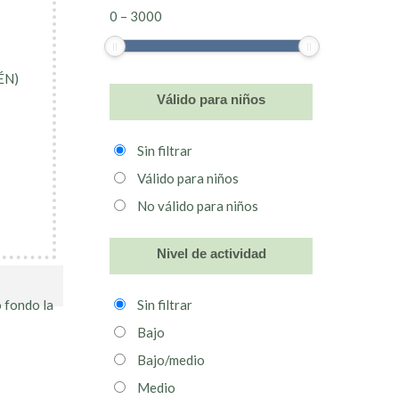
0
–
3000
AÉN)
Válido para niños
Sin filtrar
Válido para niños
No válido para niños
Nivel de actividad
Sin filtrar
o fondo la
Bajo
Bajo/medio
Medio